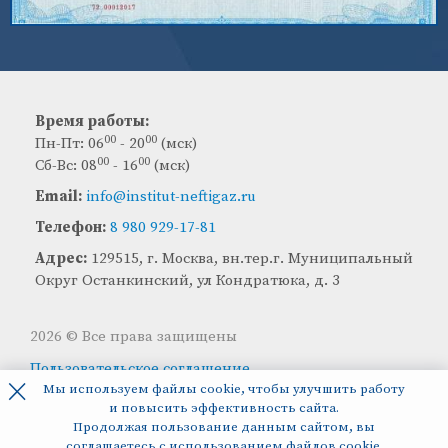
Время работы:
00
00
Пн-Пт: 06
- 20
(мск)
00
00
Сб-Вс: 08
- 16
(мск)
Email:
info@institut-neftigaz.ru
Телефон:
8 980 929-17-81
Адрес:
129515, г. Москва, вн.тер.г. Муниципальный
Округ Останкинский, ул Кондратюка, д. 3
2026 © Все права защищены
Пользовательское соглашение
×
Мы используем файлы cookie, чтобы улучшить работу
Оплата
Доставка
Контакты
Гарантии
СМИ о нас
и повысить эффективность сайта.
Продолжая пользование данным сайтом, вы
соглашаетесь с использованием файлов cookie.